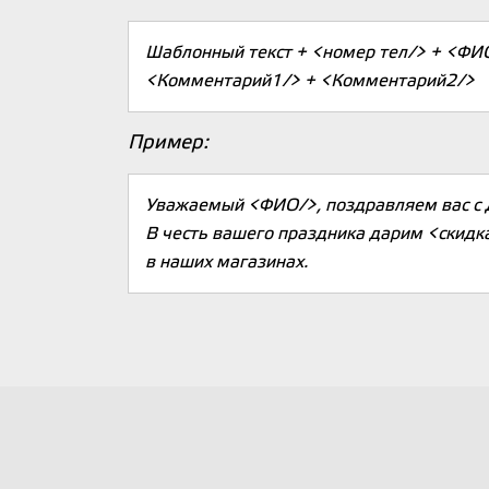
Шаблонный текст + <номер тел/> + <ФИ
<Комментарий1/> + <Комментарий2/>
Пример:
Уважаемый <ФИО/>, поздравляем вас с
В честь вашего праздника дарим <скидк
в наших магазинах.