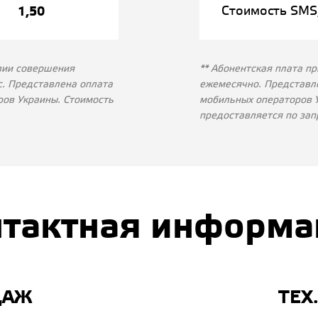
1,50
Стоимость SMS,
овии совершения
** Абонентская плата 
с. Представлена оплата
ежемесячно. Представле
ров Украины. Стоимость
мобильных операторов 
предоставляется по зап
нтактная информа
ДАЖ
ТЕХ